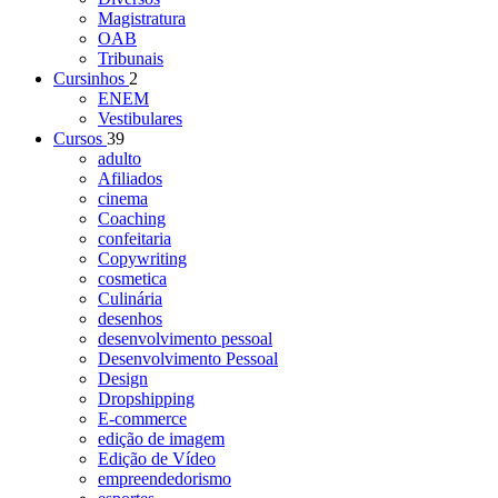
Magistratura
OAB
Tribunais
Cursinhos
2
ENEM
Vestibulares
Cursos
39
adulto
Afiliados
cinema
Coaching
confeitaria
Copywriting
cosmetica
Culinária
desenhos
desenvolvimento pessoal
Desenvolvimento Pessoal
Design
Dropshipping
E-commerce
edição de imagem
Edição de Vídeo
empreendedorismo