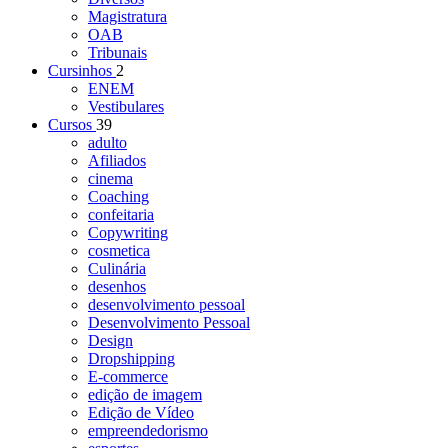
Magistratura
OAB
Tribunais
Cursinhos
2
ENEM
Vestibulares
Cursos
39
adulto
Afiliados
cinema
Coaching
confeitaria
Copywriting
cosmetica
Culinária
desenhos
desenvolvimento pessoal
Desenvolvimento Pessoal
Design
Dropshipping
E-commerce
edição de imagem
Edição de Vídeo
empreendedorismo