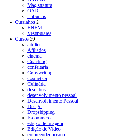
Magistratura
OAB
Tribunais
Cursinhos
2
ENEM
Vestibulares
Cursos
39
adulto
Afiliados
cinema
Coaching
confeitaria
Copywriting
cosmetica
Culinária
desenhos
desenvolvimento pessoal
Desenvolvimento Pessoal
Design
Dropshipping
E-commerce
edição de imagem
Edição de Vídeo
empreendedorismo