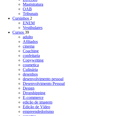
Magistratura
OAB
Tribunais
Cursinhos
2
ENEM
Vestibulares
Cursos
39
adulto
Afiliados
cinema
Coaching
confeitaria
Copywriting
cosmetica
Culinária
desenhos
desenvolvimento pessoal
Desenvolvimento Pessoal
Design
Dropshipping
E-commerce
edição de imagem
Edição de Vídeo
empreendedorismo