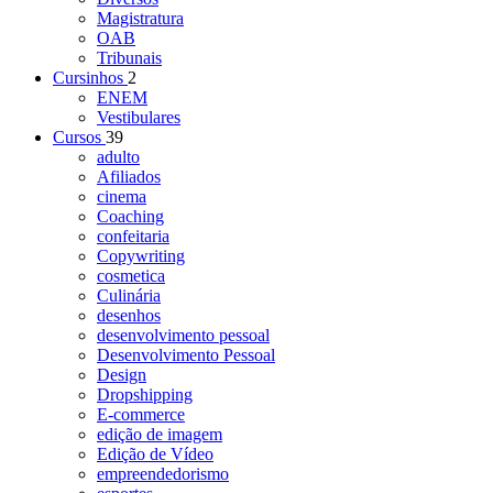
Magistratura
OAB
Tribunais
Cursinhos
2
ENEM
Vestibulares
Cursos
39
adulto
Afiliados
cinema
Coaching
confeitaria
Copywriting
cosmetica
Culinária
desenhos
desenvolvimento pessoal
Desenvolvimento Pessoal
Design
Dropshipping
E-commerce
edição de imagem
Edição de Vídeo
empreendedorismo