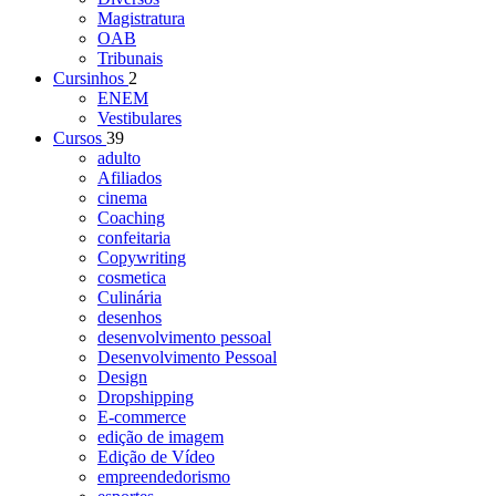
Magistratura
OAB
Tribunais
Cursinhos
2
ENEM
Vestibulares
Cursos
39
adulto
Afiliados
cinema
Coaching
confeitaria
Copywriting
cosmetica
Culinária
desenhos
desenvolvimento pessoal
Desenvolvimento Pessoal
Design
Dropshipping
E-commerce
edição de imagem
Edição de Vídeo
empreendedorismo