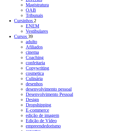
Magistratura
OAB
Tribunais
Cursinhos
2
ENEM
Vestibulares
Cursos
39
adulto
Afiliados
cinema
Coaching
confeitaria
Copywriting
cosmetica
Culinária
desenhos
desenvolvimento pessoal
Desenvolvimento Pessoal
Design
Dropshipping
E-commerce
edição de imagem
Edição de Vídeo
empreendedorismo