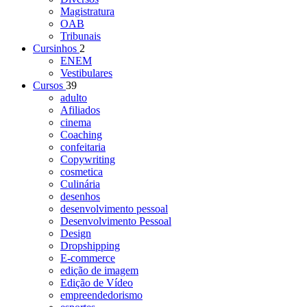
Magistratura
OAB
Tribunais
Cursinhos
2
ENEM
Vestibulares
Cursos
39
adulto
Afiliados
cinema
Coaching
confeitaria
Copywriting
cosmetica
Culinária
desenhos
desenvolvimento pessoal
Desenvolvimento Pessoal
Design
Dropshipping
E-commerce
edição de imagem
Edição de Vídeo
empreendedorismo