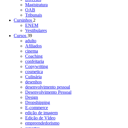
Magistratura
OAB
Tribunais
Cursinhos
2
ENEM
Vestibulares
Cursos
39
adulto
Afiliados
cinema
Coaching
confeitaria
Copywriting
cosmetica
Culinária
desenhos
desenvolvimento pessoal
Desenvolvimento Pessoal
Design
Dropshipping
E-commerce
edição de imagem
Edição de Vídeo
empreendedorismo