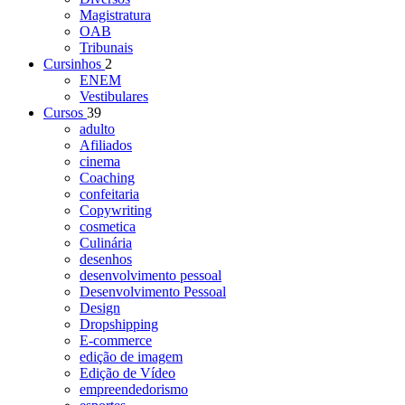
Magistratura
OAB
Tribunais
Cursinhos
2
ENEM
Vestibulares
Cursos
39
adulto
Afiliados
cinema
Coaching
confeitaria
Copywriting
cosmetica
Culinária
desenhos
desenvolvimento pessoal
Desenvolvimento Pessoal
Design
Dropshipping
E-commerce
edição de imagem
Edição de Vídeo
empreendedorismo