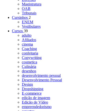
Magistratura
OAB
Tribunais
Cursinhos
2
ENEM
Vestibulares
Cursos
39
adulto
Afiliados
cinema
Coaching
confeitaria
Copywriting
cosmetica
Culinária
desenhos
desenvolvimento pessoal
Desenvolvimento Pessoal
Design
Dropshipping
E-commerce
edição de imagem
Edição de Vídeo
empreendedorismo