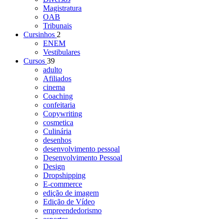
Magistratura
OAB
Tribunais
Cursinhos
2
ENEM
Vestibulares
Cursos
39
adulto
Afiliados
cinema
Coaching
confeitaria
Copywriting
cosmetica
Culinária
desenhos
desenvolvimento pessoal
Desenvolvimento Pessoal
Design
Dropshipping
E-commerce
edição de imagem
Edição de Vídeo
empreendedorismo