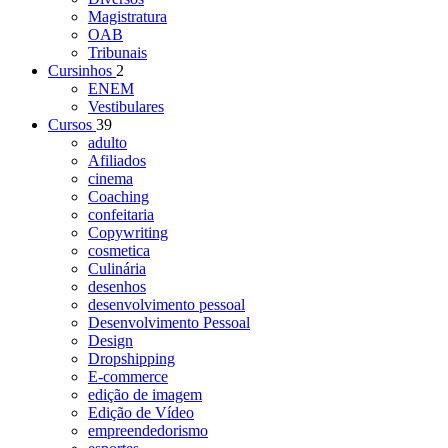
Magistratura
OAB
Tribunais
Cursinhos
2
ENEM
Vestibulares
Cursos
39
adulto
Afiliados
cinema
Coaching
confeitaria
Copywriting
cosmetica
Culinária
desenhos
desenvolvimento pessoal
Desenvolvimento Pessoal
Design
Dropshipping
E-commerce
edição de imagem
Edição de Vídeo
empreendedorismo