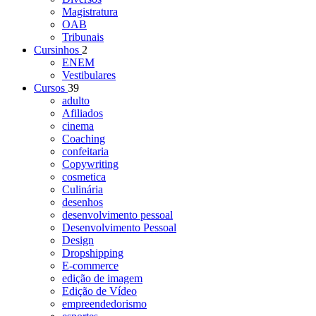
Magistratura
OAB
Tribunais
Cursinhos
2
ENEM
Vestibulares
Cursos
39
adulto
Afiliados
cinema
Coaching
confeitaria
Copywriting
cosmetica
Culinária
desenhos
desenvolvimento pessoal
Desenvolvimento Pessoal
Design
Dropshipping
E-commerce
edição de imagem
Edição de Vídeo
empreendedorismo