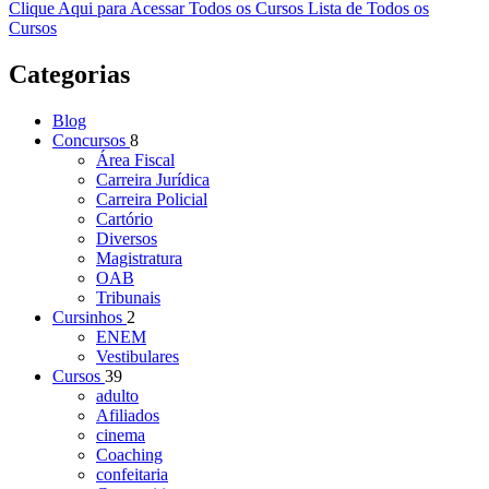
Clique Aqui para Acessar Todos os Cursos
Lista de Todos os
Cursos
Categorias
Blog
Concursos
8
Área Fiscal
Carreira Jurídica
Carreira Policial
Cartório
Diversos
Magistratura
OAB
Tribunais
Cursinhos
2
ENEM
Vestibulares
Cursos
39
adulto
Afiliados
cinema
Coaching
confeitaria