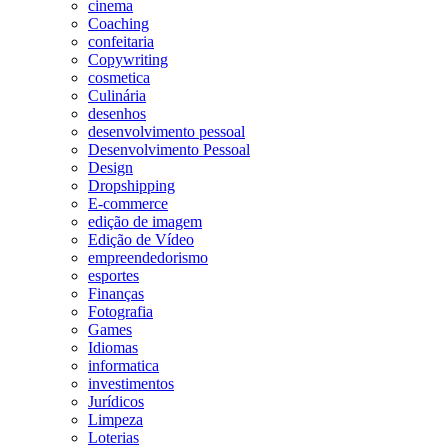
cinema
Coaching
confeitaria
Copywriting
cosmetica
Culinária
desenhos
desenvolvimento pessoal
Desenvolvimento Pessoal
Design
Dropshipping
E-commerce
edição de imagem
Edição de Vídeo
empreendedorismo
esportes
Finanças
Fotografia
Games
Idiomas
informatica
investimentos
Jurídicos
Limpeza
Loterias