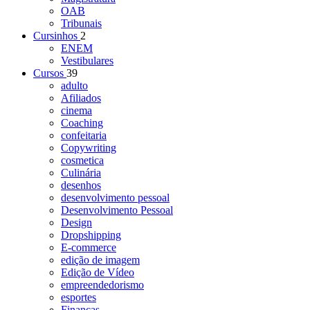
OAB
Tribunais
Cursinhos
2
ENEM
Vestibulares
Cursos
39
adulto
Afiliados
cinema
Coaching
confeitaria
Copywriting
cosmetica
Culinária
desenhos
desenvolvimento pessoal
Desenvolvimento Pessoal
Design
Dropshipping
E-commerce
edição de imagem
Edição de Vídeo
empreendedorismo
esportes
Finanças