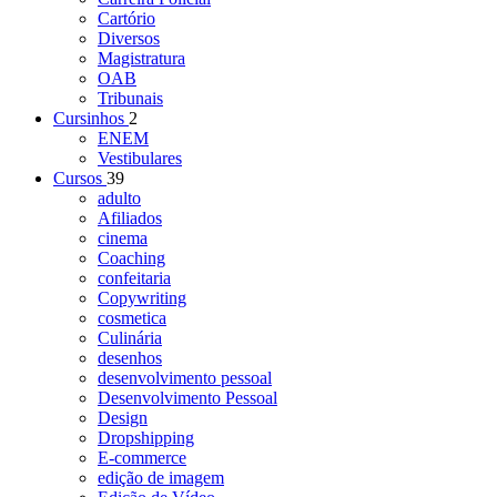
Cartório
Diversos
Magistratura
OAB
Tribunais
Cursinhos
2
ENEM
Vestibulares
Cursos
39
adulto
Afiliados
cinema
Coaching
confeitaria
Copywriting
cosmetica
Culinária
desenhos
desenvolvimento pessoal
Desenvolvimento Pessoal
Design
Dropshipping
E-commerce
edição de imagem