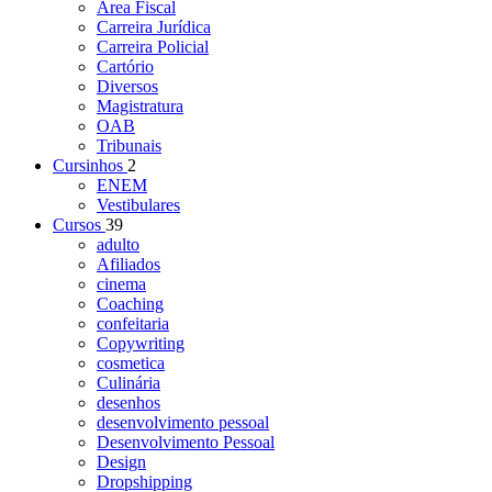
Área Fiscal
Carreira Jurídica
Carreira Policial
Cartório
Diversos
Magistratura
OAB
Tribunais
Cursinhos
2
ENEM
Vestibulares
Cursos
39
adulto
Afiliados
cinema
Coaching
confeitaria
Copywriting
cosmetica
Culinária
desenhos
desenvolvimento pessoal
Desenvolvimento Pessoal
Design
Dropshipping