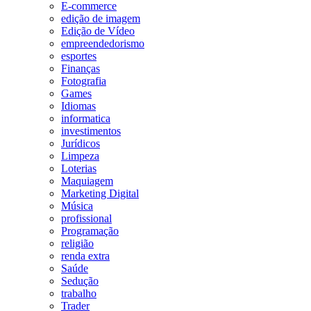
E-commerce
edição de imagem
Edição de Vídeo
empreendedorismo
esportes
Finanças
Fotografia
Games
Idiomas
informatica
investimentos
Jurídicos
Limpeza
Loterias
Maquiagem
Marketing Digital
Música
profissional
Programação
religião
renda extra
Saúde
Sedução
trabalho
Trader