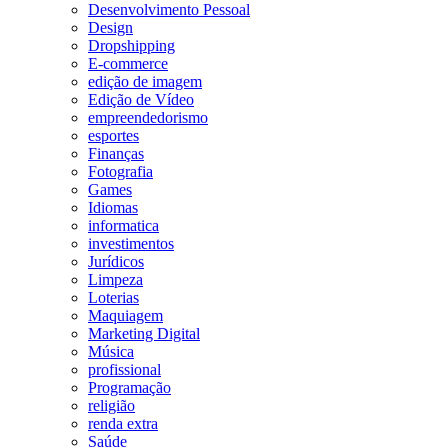
Desenvolvimento Pessoal
Design
Dropshipping
E-commerce
edição de imagem
Edição de Vídeo
empreendedorismo
esportes
Finanças
Fotografia
Games
Idiomas
informatica
investimentos
Jurídicos
Limpeza
Loterias
Maquiagem
Marketing Digital
Música
profissional
Programação
religião
renda extra
Saúde