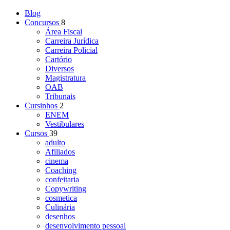
Blog
Concursos
8
Área Fiscal
Carreira Jurídica
Carreira Policial
Cartório
Diversos
Magistratura
OAB
Tribunais
Cursinhos
2
ENEM
Vestibulares
Cursos
39
adulto
Afiliados
cinema
Coaching
confeitaria
Copywriting
cosmetica
Culinária
desenhos
desenvolvimento pessoal