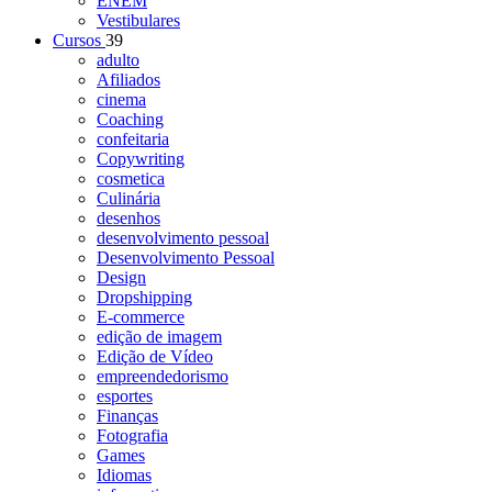
ENEM
Vestibulares
Cursos
39
adulto
Afiliados
cinema
Coaching
confeitaria
Copywriting
cosmetica
Culinária
desenhos
desenvolvimento pessoal
Desenvolvimento Pessoal
Design
Dropshipping
E-commerce
edição de imagem
Edição de Vídeo
empreendedorismo
esportes
Finanças
Fotografia
Games
Idiomas