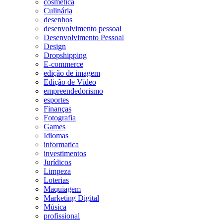
cosmetica
Culinária
desenhos
desenvolvimento pessoal
Desenvolvimento Pessoal
Design
Dropshipping
E-commerce
edição de imagem
Edição de Vídeo
empreendedorismo
esportes
Finanças
Fotografia
Games
Idiomas
informatica
investimentos
Jurídicos
Limpeza
Loterias
Maquiagem
Marketing Digital
Música
profissional