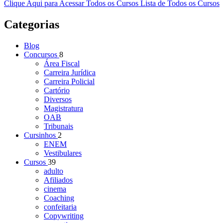
Clique Aqui para Acessar Todos os Cursos
Lista de Todos os Cursos
Categorias
Blog
Concursos
8
Área Fiscal
Carreira Jurídica
Carreira Policial
Cartório
Diversos
Magistratura
OAB
Tribunais
Cursinhos
2
ENEM
Vestibulares
Cursos
39
adulto
Afiliados
cinema
Coaching
confeitaria
Copywriting