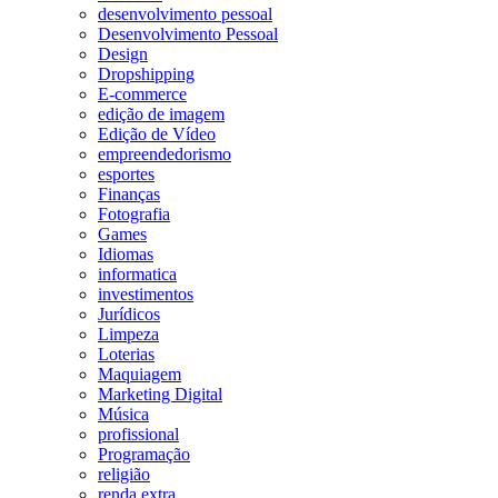
desenvolvimento pessoal
Desenvolvimento Pessoal
Design
Dropshipping
E-commerce
edição de imagem
Edição de Vídeo
empreendedorismo
esportes
Finanças
Fotografia
Games
Idiomas
informatica
investimentos
Jurídicos
Limpeza
Loterias
Maquiagem
Marketing Digital
Música
profissional
Programação
religião
renda extra