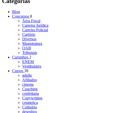
Categorias
Blog
Concursos
8
Área Fiscal
Carreira Jurídica
Carreira Policial
Cartório
Diversos
Magistratura
OAB
Tribunais
Cursinhos
2
ENEM
Vestibulares
Cursos
39
adulto
Afiliados
cinema
Coaching
confeitaria
Copywriting
cosmetica
Culinária
desenhos