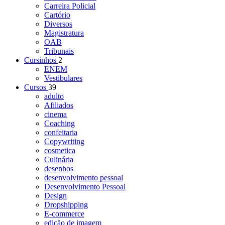
Carreira Policial
Cartório
Diversos
Magistratura
OAB
Tribunais
Cursinhos
2
ENEM
Vestibulares
Cursos
39
adulto
Afiliados
cinema
Coaching
confeitaria
Copywriting
cosmetica
Culinária
desenhos
desenvolvimento pessoal
Desenvolvimento Pessoal
Design
Dropshipping
E-commerce
edição de imagem