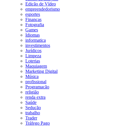
Edição de Vídeo
empreendedorismo
esportes
Finanças
Fotografia
Games
Idiomas
informatica
investimentos
Jurídicos
Limpeza
Loterias
Maquiagem
Marketing Digital
Música
profissional
Programação
religião
renda extra
Saúde
Sedução
trabalho
Trader
Tráfego Pago