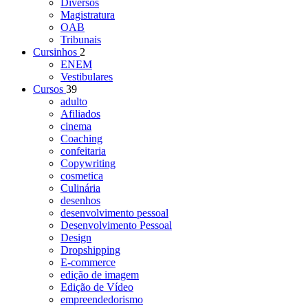
Diversos
Magistratura
OAB
Tribunais
Cursinhos
2
ENEM
Vestibulares
Cursos
39
adulto
Afiliados
cinema
Coaching
confeitaria
Copywriting
cosmetica
Culinária
desenhos
desenvolvimento pessoal
Desenvolvimento Pessoal
Design
Dropshipping
E-commerce
edição de imagem
Edição de Vídeo
empreendedorismo