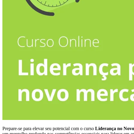
Prepare-se para elevar seu potencial com o curso
Liderança no Nov
um mergulho profundo nas competências essenciais para liderar em a