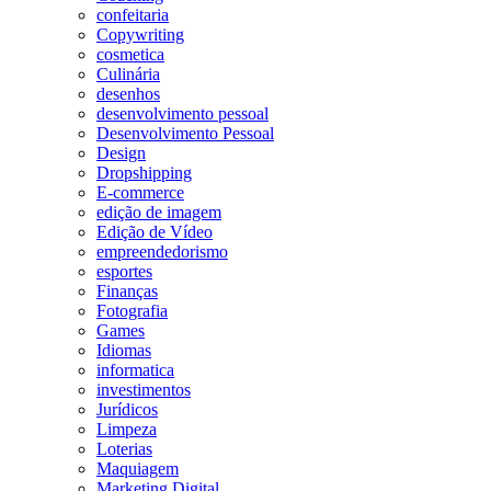
confeitaria
Copywriting
cosmetica
Culinária
desenhos
desenvolvimento pessoal
Desenvolvimento Pessoal
Design
Dropshipping
E-commerce
edição de imagem
Edição de Vídeo
empreendedorismo
esportes
Finanças
Fotografia
Games
Idiomas
informatica
investimentos
Jurídicos
Limpeza
Loterias
Maquiagem
Marketing Digital