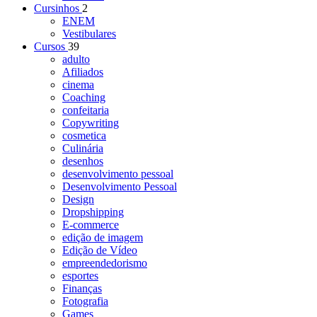
Cursinhos
2
ENEM
Vestibulares
Cursos
39
adulto
Afiliados
cinema
Coaching
confeitaria
Copywriting
cosmetica
Culinária
desenhos
desenvolvimento pessoal
Desenvolvimento Pessoal
Design
Dropshipping
E-commerce
edição de imagem
Edição de Vídeo
empreendedorismo
esportes
Finanças
Fotografia
Games