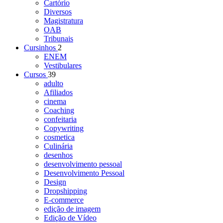
Cartório
Diversos
Magistratura
OAB
Tribunais
Cursinhos
2
ENEM
Vestibulares
Cursos
39
adulto
Afiliados
cinema
Coaching
confeitaria
Copywriting
cosmetica
Culinária
desenhos
desenvolvimento pessoal
Desenvolvimento Pessoal
Design
Dropshipping
E-commerce
edição de imagem
Edição de Vídeo