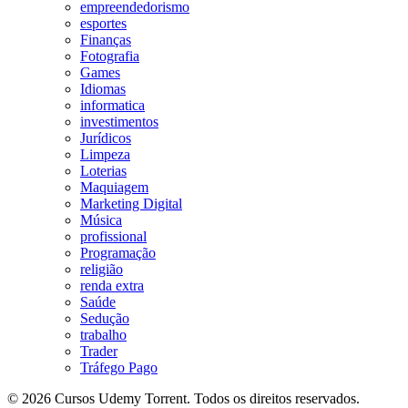
empreendedorismo
esportes
Finanças
Fotografia
Games
Idiomas
informatica
investimentos
Jurídicos
Limpeza
Loterias
Maquiagem
Marketing Digital
Música
profissional
Programação
religião
renda extra
Saúde
Sedução
trabalho
Trader
Tráfego Pago
© 2026 Cursos Udemy Torrent. Todos os direitos reservados.