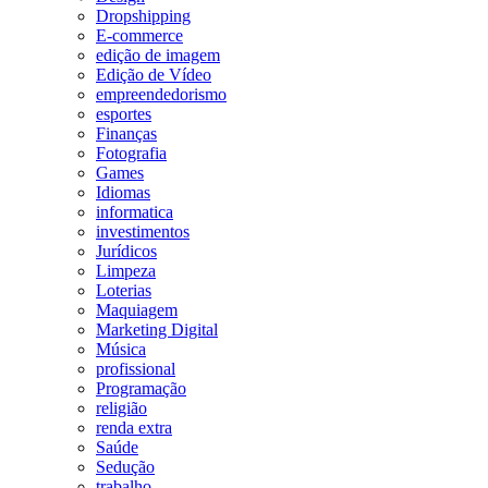
Dropshipping
E-commerce
edição de imagem
Edição de Vídeo
empreendedorismo
esportes
Finanças
Fotografia
Games
Idiomas
informatica
investimentos
Jurídicos
Limpeza
Loterias
Maquiagem
Marketing Digital
Música
profissional
Programação
religião
renda extra
Saúde
Sedução
trabalho