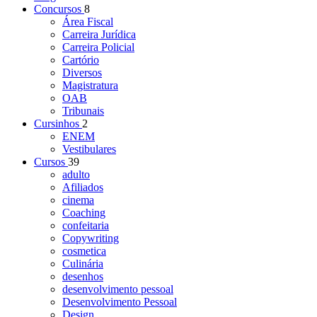
Concursos
8
Área Fiscal
Carreira Jurídica
Carreira Policial
Cartório
Diversos
Magistratura
OAB
Tribunais
Cursinhos
2
ENEM
Vestibulares
Cursos
39
adulto
Afiliados
cinema
Coaching
confeitaria
Copywriting
cosmetica
Culinária
desenhos
desenvolvimento pessoal
Desenvolvimento Pessoal
Design