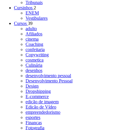
Tribunais
Cursinhos
2
ENEM
Vestibulares
Cursos
39
adulto
Afiliados
cinema
Coaching
confeitaria
Copywriting
cosmetica
Culinária
desenhos
desenvolvimento pessoal
Desenvolvimento Pessoal
Design
Dropshipping
E-commerce
edição de imagem
Edição de Vídeo
empreendedorismo
esportes
Finanças
Fotografia