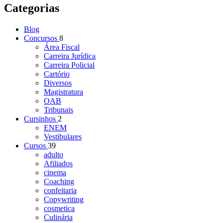
Categorias
Blog
Concursos
8
Área Fiscal
Carreira Jurídica
Carreira Policial
Cartório
Diversos
Magistratura
OAB
Tribunais
Cursinhos
2
ENEM
Vestibulares
Cursos
39
adulto
Afiliados
cinema
Coaching
confeitaria
Copywriting
cosmetica
Culinária