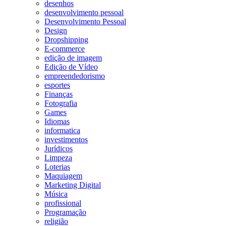
desenhos
desenvolvimento pessoal
Desenvolvimento Pessoal
Design
Dropshipping
E-commerce
edição de imagem
Edição de Vídeo
empreendedorismo
esportes
Finanças
Fotografia
Games
Idiomas
informatica
investimentos
Jurídicos
Limpeza
Loterias
Maquiagem
Marketing Digital
Música
profissional
Programação
religião