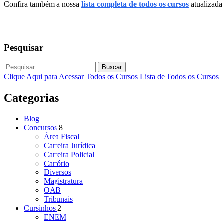
Confira também a nossa
lista completa de todos os cursos
atualizada
Pesquisar
Buscar
Clique Aqui para Acessar Todos os Cursos
Lista de Todos os Cursos
Categorias
Blog
Concursos
8
Área Fiscal
Carreira Jurídica
Carreira Policial
Cartório
Diversos
Magistratura
OAB
Tribunais
Cursinhos
2
ENEM