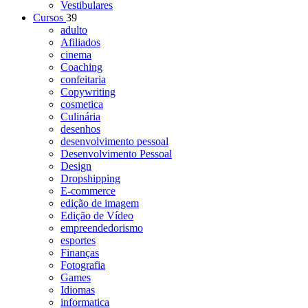
Vestibulares
Cursos
39
adulto
Afiliados
cinema
Coaching
confeitaria
Copywriting
cosmetica
Culinária
desenhos
desenvolvimento pessoal
Desenvolvimento Pessoal
Design
Dropshipping
E-commerce
edição de imagem
Edição de Vídeo
empreendedorismo
esportes
Finanças
Fotografia
Games
Idiomas
informatica