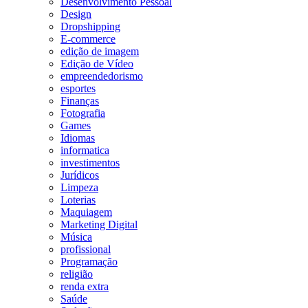
Desenvolvimento Pessoal
Design
Dropshipping
E-commerce
edição de imagem
Edição de Vídeo
empreendedorismo
esportes
Finanças
Fotografia
Games
Idiomas
informatica
investimentos
Jurídicos
Limpeza
Loterias
Maquiagem
Marketing Digital
Música
profissional
Programação
religião
renda extra
Saúde