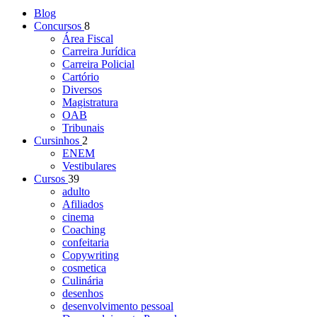
Blog
Concursos
8
Área Fiscal
Carreira Jurídica
Carreira Policial
Cartório
Diversos
Magistratura
OAB
Tribunais
Cursinhos
2
ENEM
Vestibulares
Cursos
39
adulto
Afiliados
cinema
Coaching
confeitaria
Copywriting
cosmetica
Culinária
desenhos
desenvolvimento pessoal