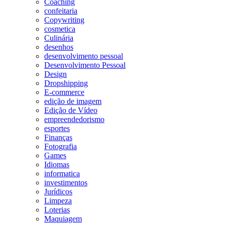
Coaching
confeitaria
Copywriting
cosmetica
Culinária
desenhos
desenvolvimento pessoal
Desenvolvimento Pessoal
Design
Dropshipping
E-commerce
edição de imagem
Edição de Vídeo
empreendedorismo
esportes
Finanças
Fotografia
Games
Idiomas
informatica
investimentos
Jurídicos
Limpeza
Loterias
Maquiagem