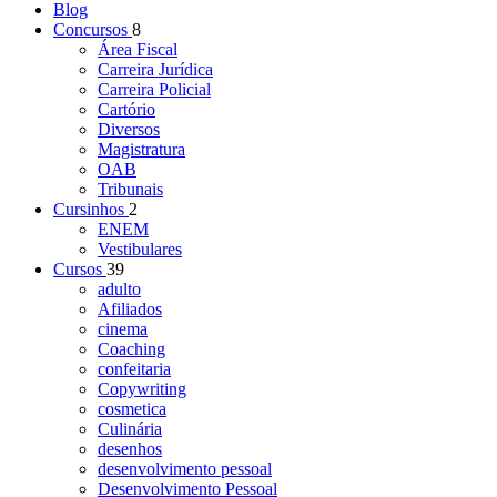
Blog
Concursos
8
Área Fiscal
Carreira Jurídica
Carreira Policial
Cartório
Diversos
Magistratura
OAB
Tribunais
Cursinhos
2
ENEM
Vestibulares
Cursos
39
adulto
Afiliados
cinema
Coaching
confeitaria
Copywriting
cosmetica
Culinária
desenhos
desenvolvimento pessoal
Desenvolvimento Pessoal