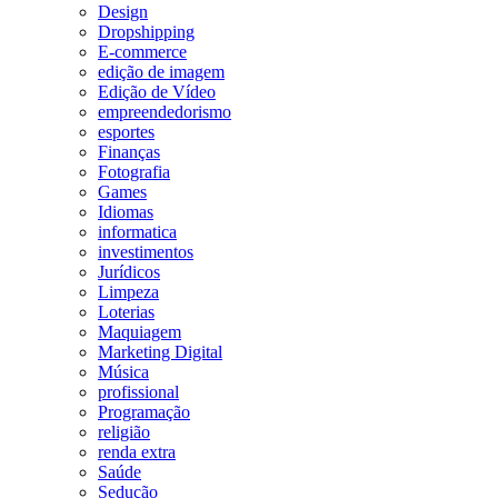
Design
Dropshipping
E-commerce
edição de imagem
Edição de Vídeo
empreendedorismo
esportes
Finanças
Fotografia
Games
Idiomas
informatica
investimentos
Jurídicos
Limpeza
Loterias
Maquiagem
Marketing Digital
Música
profissional
Programação
religião
renda extra
Saúde
Sedução