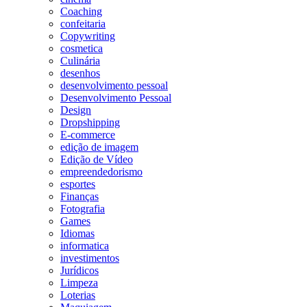
Coaching
confeitaria
Copywriting
cosmetica
Culinária
desenhos
desenvolvimento pessoal
Desenvolvimento Pessoal
Design
Dropshipping
E-commerce
edição de imagem
Edição de Vídeo
empreendedorismo
esportes
Finanças
Fotografia
Games
Idiomas
informatica
investimentos
Jurídicos
Limpeza
Loterias