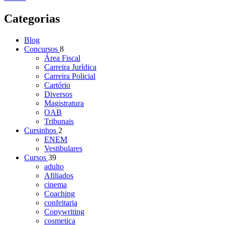
Categorias
Blog
Concursos
8
Área Fiscal
Carreira Jurídica
Carreira Policial
Cartório
Diversos
Magistratura
OAB
Tribunais
Cursinhos
2
ENEM
Vestibulares
Cursos
39
adulto
Afiliados
cinema
Coaching
confeitaria
Copywriting
cosmetica