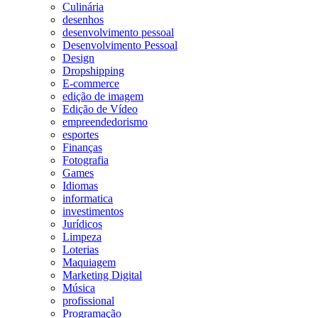
Culinária
desenhos
desenvolvimento pessoal
Desenvolvimento Pessoal
Design
Dropshipping
E-commerce
edição de imagem
Edição de Vídeo
empreendedorismo
esportes
Finanças
Fotografia
Games
Idiomas
informatica
investimentos
Jurídicos
Limpeza
Loterias
Maquiagem
Marketing Digital
Música
profissional
Programação