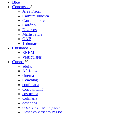
Blog
Concursos
8
Área Fiscal
Carreira Jurídica
Carreira Policial
Cartório
Diversos
Magistratura
OAB
Tribunais
Cursinhos
2
ENEM
Vestibulares
Cursos
39
adulto
Afiliados
cinema
Coaching
confeitaria
Copywriting
cosmetica
Culinária
desenhos
desenvolvimento pessoal
Desenvolvimento Pessoal