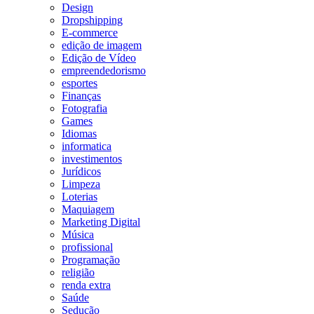
Design
Dropshipping
E-commerce
edição de imagem
Edição de Vídeo
empreendedorismo
esportes
Finanças
Fotografia
Games
Idiomas
informatica
investimentos
Jurídicos
Limpeza
Loterias
Maquiagem
Marketing Digital
Música
profissional
Programação
religião
renda extra
Saúde
Sedução