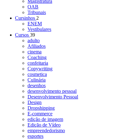
Magistratura
OAB
Tribunais
Cursinhos
2
ENEM
Vestibulares
Cursos
39
adulto
Afiliados
cinema
Coaching
confeitaria
Copywriting
cosmetica
Culinária
desenhos
desenvolvimento pessoal
Desenvolvimento Pessoal
Design
Dropshipping
E-commerce
edição de imagem
Edição de Vídeo
empreendedorismo
esportes