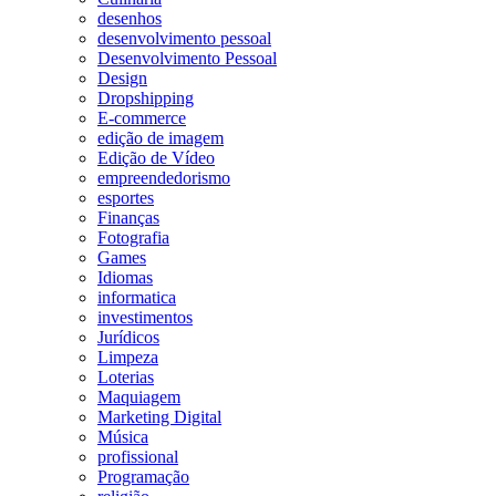
desenhos
desenvolvimento pessoal
Desenvolvimento Pessoal
Design
Dropshipping
E-commerce
edição de imagem
Edição de Vídeo
empreendedorismo
esportes
Finanças
Fotografia
Games
Idiomas
informatica
investimentos
Jurídicos
Limpeza
Loterias
Maquiagem
Marketing Digital
Música
profissional
Programação