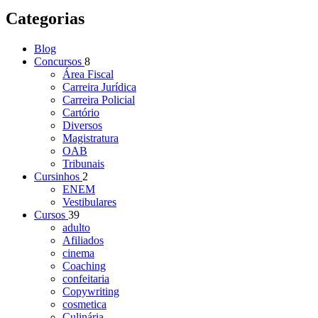
Categorias
Blog
Concursos
8
Área Fiscal
Carreira Jurídica
Carreira Policial
Cartório
Diversos
Magistratura
OAB
Tribunais
Cursinhos
2
ENEM
Vestibulares
Cursos
39
adulto
Afiliados
cinema
Coaching
confeitaria
Copywriting
cosmetica
Culinária