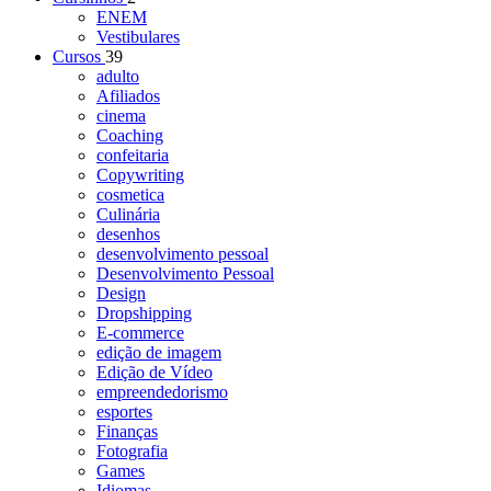
ENEM
Vestibulares
Cursos
39
adulto
Afiliados
cinema
Coaching
confeitaria
Copywriting
cosmetica
Culinária
desenhos
desenvolvimento pessoal
Desenvolvimento Pessoal
Design
Dropshipping
E-commerce
edição de imagem
Edição de Vídeo
empreendedorismo
esportes
Finanças
Fotografia
Games
Idiomas