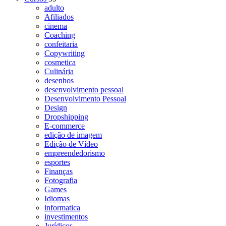
adulto
Afiliados
cinema
Coaching
confeitaria
Copywriting
cosmetica
Culinária
desenhos
desenvolvimento pessoal
Desenvolvimento Pessoal
Design
Dropshipping
E-commerce
edição de imagem
Edição de Vídeo
empreendedorismo
esportes
Finanças
Fotografia
Games
Idiomas
informatica
investimentos
Jurídicos