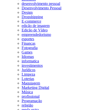
desenvolvimento pessoal
Desenvolvimento Pessoal
Design
Dropshipping
E-commerce
edição de imagem
Edição de Vídeo
empreendedorismo
esportes
Finanças
Fotografia
Games
Idiomas
informatica
investimentos
Jurídicos
Limpeza
Loterias
Maquiagem
Marketing Digital
Música
profissional
Programação
religião
renda extra