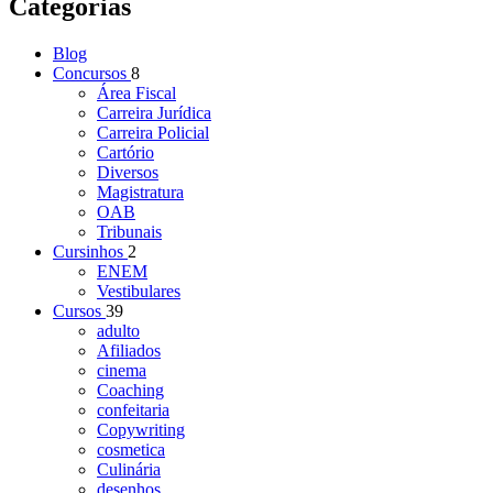
Categorias
Blog
Concursos
8
Área Fiscal
Carreira Jurídica
Carreira Policial
Cartório
Diversos
Magistratura
OAB
Tribunais
Cursinhos
2
ENEM
Vestibulares
Cursos
39
adulto
Afiliados
cinema
Coaching
confeitaria
Copywriting
cosmetica
Culinária
desenhos