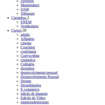
Diversos
Magistratura
OAB
Tribunais
Cursinhos
2
ENEM
Vestibulares
Cursos
39
adulto
Afiliados
cinema
Coaching
confeitaria
Copywriting
cosmetica
Culinária
desenhos
desenvolvimento pessoal
Desenvolvimento Pessoal
Design
Dropshipping
E-commerce
edição de imagem
Edição de Vídeo
empreendedorismo