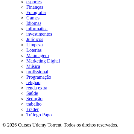
esportes
Finanças
Fotografia
Games
Idiomas
informatica
investimentos
Jurídicos
Limpeza
Loterias
Maquiagem
Marketing Digital
Música
profissional
Programação
religião
renda extra
Saúde
Sedução
trabalho
Trader
Tráfego Pago
© 2026 Cursos Udemy Torrent. Todos os direitos reservados.