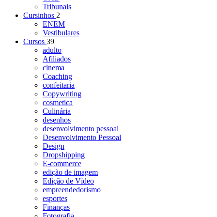
Tribunais
Cursinhos
2
ENEM
Vestibulares
Cursos
39
adulto
Afiliados
cinema
Coaching
confeitaria
Copywriting
cosmetica
Culinária
desenhos
desenvolvimento pessoal
Desenvolvimento Pessoal
Design
Dropshipping
E-commerce
edição de imagem
Edição de Vídeo
empreendedorismo
esportes
Finanças
Fotografia