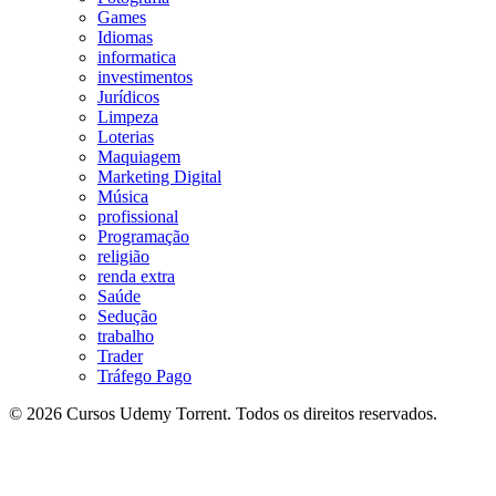
Games
Idiomas
informatica
investimentos
Jurídicos
Limpeza
Loterias
Maquiagem
Marketing Digital
Música
profissional
Programação
religião
renda extra
Saúde
Sedução
trabalho
Trader
Tráfego Pago
© 2026 Cursos Udemy Torrent. Todos os direitos reservados.