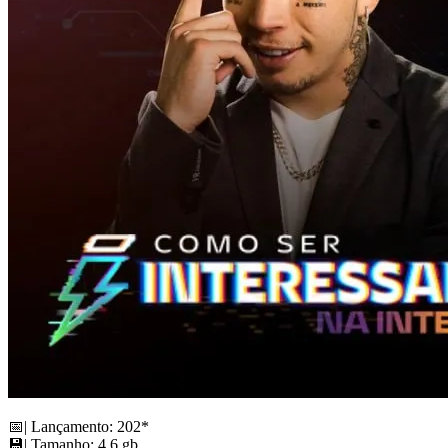
📅| Lançamento: 202*
💾| Tamanho: 4.6 gb