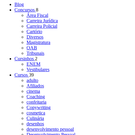
Blog
Concursos
8
Área Fiscal
Carreira Jurídica
Carreira Policial
Cartório
Diversos
Magistratura
OAB
Tribunais
Cursinhos
2
ENEM
Vestibulares
Cursos
39
adulto
Afiliados
cinema
Coaching
confeitaria
Copywriting
cosmetica
Culinária
desenhos
desenvolvimento pessoal
Desenvolvimento Pessoal