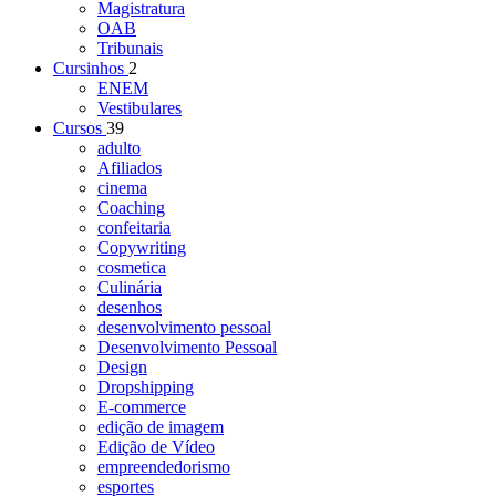
Magistratura
OAB
Tribunais
Cursinhos
2
ENEM
Vestibulares
Cursos
39
adulto
Afiliados
cinema
Coaching
confeitaria
Copywriting
cosmetica
Culinária
desenhos
desenvolvimento pessoal
Desenvolvimento Pessoal
Design
Dropshipping
E-commerce
edição de imagem
Edição de Vídeo
empreendedorismo
esportes