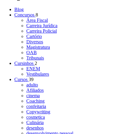
Blog
Concursos
8
Área Fiscal
Carreira Jurídica
Carreira Policial
Cartório
Diversos
Magistratura
OAB
Tribunais
Cursinhos
2
ENEM
Vestibulares
Cursos
39
adulto
Afiliados
cinema
Coaching
confeitaria
Copywriting
cosmetica
Culinária
desenhos
desenvolvimento pessoal