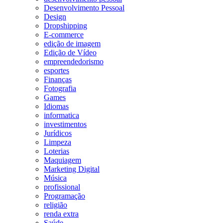
Desenvolvimento Pessoal
Design
Dropshipping
E-commerce
edição de imagem
Edição de Vídeo
empreendedorismo
esportes
Finanças
Fotografia
Games
Idiomas
informatica
investimentos
Jurídicos
Limpeza
Loterias
Maquiagem
Marketing Digital
Música
profissional
Programação
religião
renda extra
Saúde