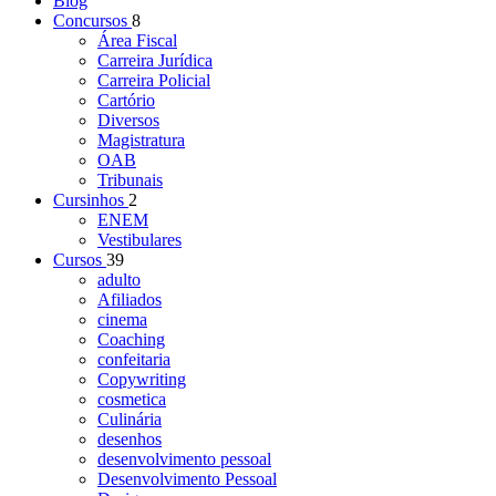
Blog
Concursos
8
Área Fiscal
Carreira Jurídica
Carreira Policial
Cartório
Diversos
Magistratura
OAB
Tribunais
Cursinhos
2
ENEM
Vestibulares
Cursos
39
adulto
Afiliados
cinema
Coaching
confeitaria
Copywriting
cosmetica
Culinária
desenhos
desenvolvimento pessoal
Desenvolvimento Pessoal