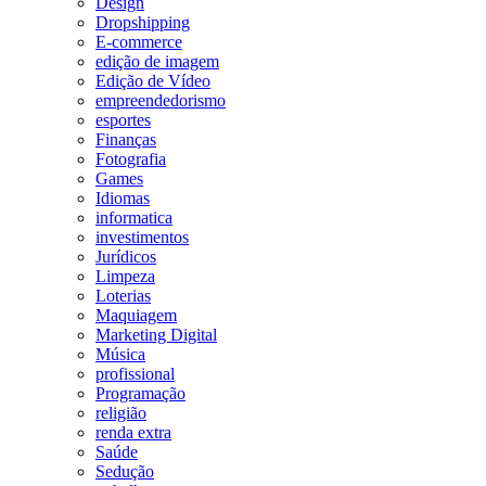
Design
Dropshipping
E-commerce
edição de imagem
Edição de Vídeo
empreendedorismo
esportes
Finanças
Fotografia
Games
Idiomas
informatica
investimentos
Jurídicos
Limpeza
Loterias
Maquiagem
Marketing Digital
Música
profissional
Programação
religião
renda extra
Saúde
Sedução